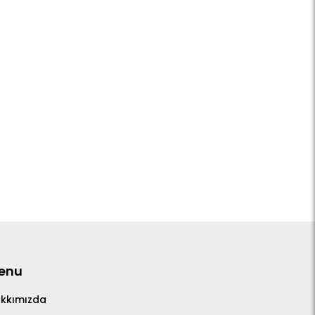
enu
kkımızda