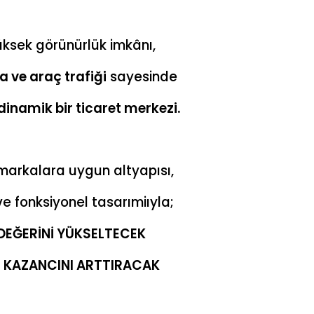
yüksek görünürlük imkânı,
 ve araç trafiği
sayesinde
dinamik bir ticaret merkezi.
 markalara uygun altyapısı,
ve fonksiyonel tasarımiıyla;
DEĞERİNİ YÜKSELTECEK
N KAZANCINI ARTTIRACAK