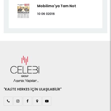
Mobilimo'ya Tam Not
10 06 02016
"KALİTE HERKES İÇİN ULAŞILABİLİR"